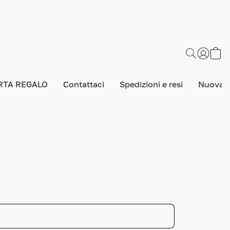
RTA REGALO
Contattaci
Spedizioni e resi
Nuova v