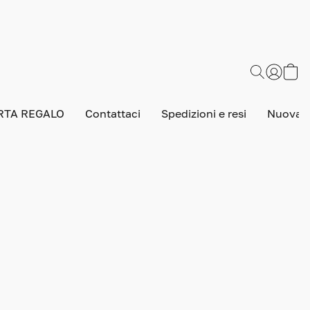
RTA REGALO
Contattaci
Spedizioni e resi
Nuova v