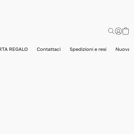
RTA REGALO
Contattaci
Spedizioni e resi
Nuova v