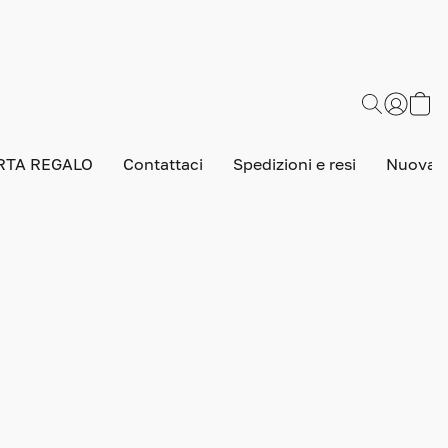
RTA REGALO
Contattaci
Spedizioni e resi
Nuova v