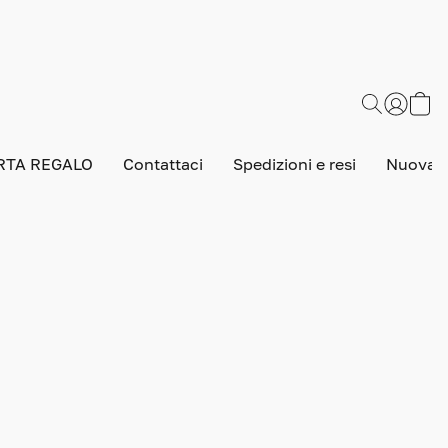
RTA REGALO
Contattaci
Spedizioni e resi
Nuova v