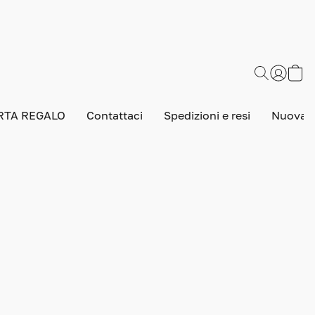
RTA REGALO
Contattaci
Spedizioni e resi
Nuova v