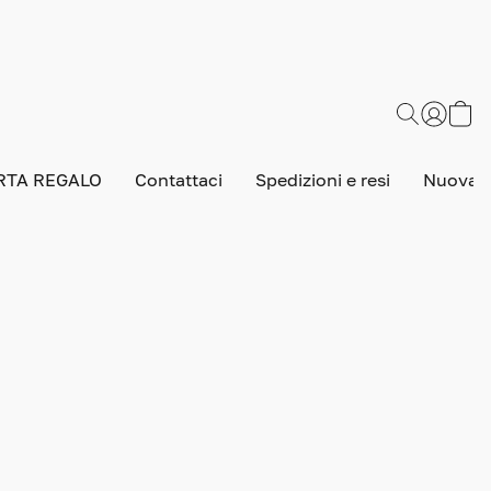
RTA REGALO
Contattaci
Spedizioni e resi
Nuova v