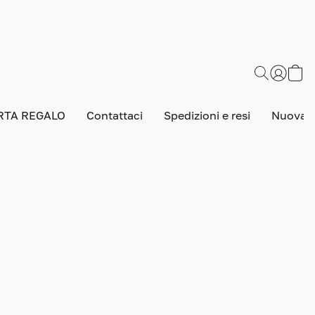
RTA REGALO
Contattaci
Spedizioni e resi
Nuova v