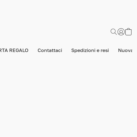
RTA REGALO
Contattaci
Spedizioni e resi
Nuova v