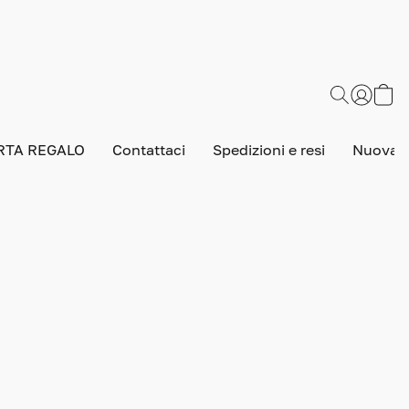
RTA REGALO
Contattaci
Spedizioni e resi
Nuova v