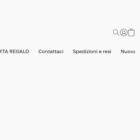
RTA REGALO
Contattaci
Spedizioni e resi
Nuova v