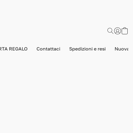
RTA REGALO
Contattaci
Spedizioni e resi
Nuova v