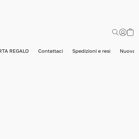
RTA REGALO
Contattaci
Spedizioni e resi
Nuova v