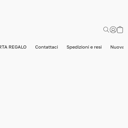
RTA REGALO
Contattaci
Spedizioni e resi
Nuova v