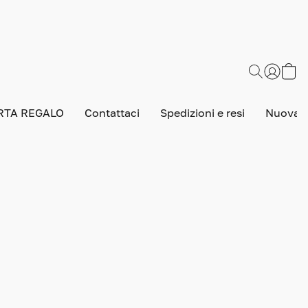
RTA REGALO
Contattaci
Spedizioni e resi
Nuova v