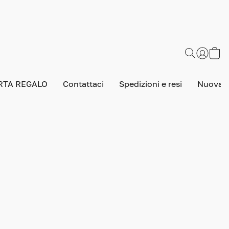
RTA REGALO
Contattaci
Spedizioni e resi
Nuova v