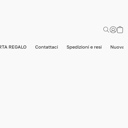
RTA REGALO
Contattaci
Spedizioni e resi
Nuova v