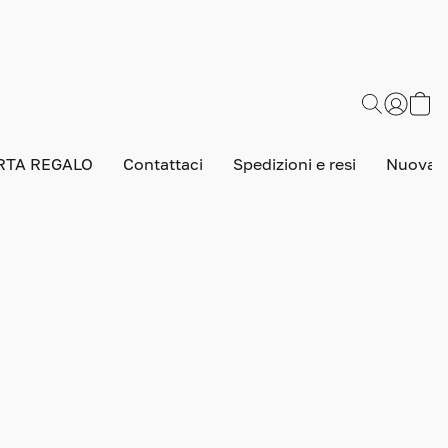
RTA REGALO
Contattaci
Spedizioni e resi
Nuova v